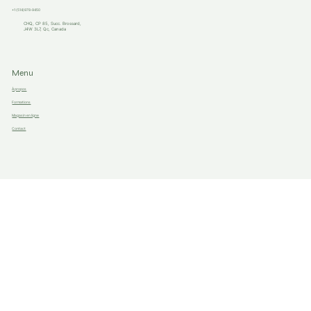
Contact
Info@chquebec.com
+1 (514)978-9450
CHQ, CP 85, Succ. Brossard,
J4W 3L7, Qc, Canada
Menu
À propos
Formations
Magasin en ligne
Contact
Nos Réseaux
Instagram
Facebook
Linkedin
YouTube