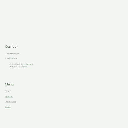
Contact
Info@chquebec.com
+1 (514)978-9450
CHQ, CP 85, Succ. Brossard,
J4W 3L7, Qc, Canada
Menu
À propos
Formations
Magasin en ligne
Contact