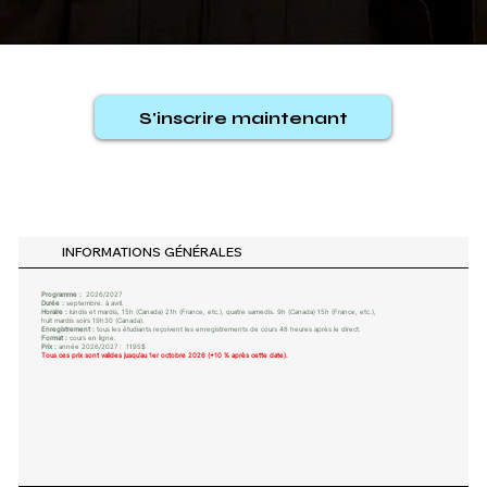
S'inscrire maintenant
INFORMATIONS GÉNÉRALES
Programme :
2026/2027
Durée :
septembre. à avril.
Horaire :
lundis et mardis, 15h (Canada) 21h (France, etc.), quatre samedis. 9h (Canada) 15h (France, etc.),
huit mardis soirs 19h30 (Canada).
Enregistrement :
tous les étudiants reçoivent les enregistrements de cours 48 heures après le direct.
Format :
cours en ligne.
Prix :
année 2026/2027 : 1195$
Tous ces prix sont valides jusqu’au 1er octobre 2026 (+10 % après cette date).