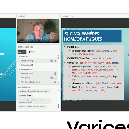
Voi
01:10:00
Varice