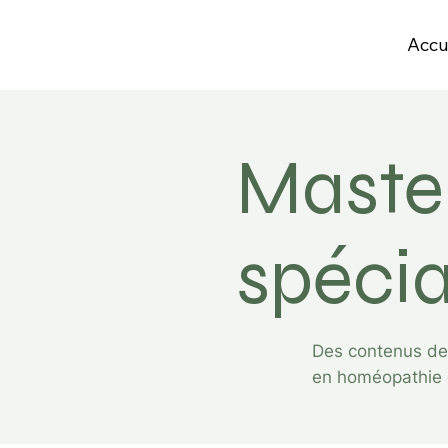
Accu
Master
spécia
Des contenus de 
en homéopathie et