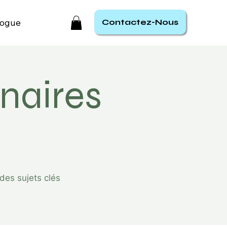
logue
Contactez-Nous
naires
des sujets clés