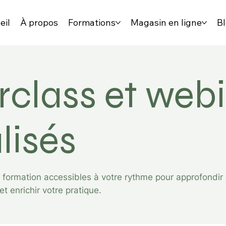
eil
À propos
Formations
Magasin en ligne
B
class et webi
lisés
formation accessibles à votre rythme pour approfondir 
 enrichir votre pratique.