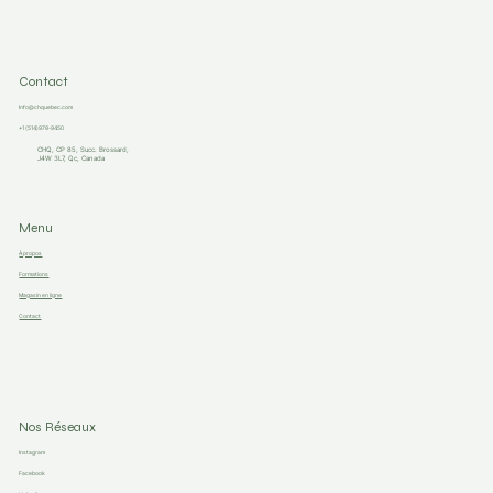
Contact
Info@chquebec.com
+1 (514)978-9450
CHQ, CP 85, Succ. Brossard,
J4W 3L7, Qc, Canada
Menu
À propos
Formations
Magasin en ligne
Contact
Nos Réseaux
Instagram
Facebook