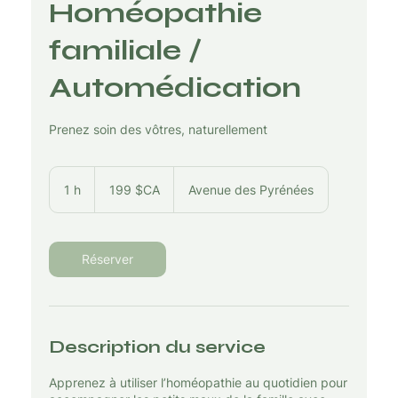
Homéopathie
familiale /
Automédication
Prenez soin des vôtres, naturellement
199
dollars
1 h
1
199 $CA
Avenue des Pyrénées
canadiens
Réserver
Description du service
Apprenez à utiliser l’homéopathie au quotidien pour