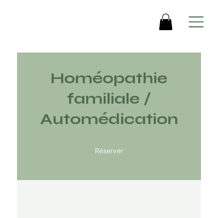
Homéopathie
familiale /
Automédication
Réserver