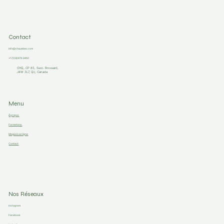
Contact
Info@chquebec.com
+1 (514)978-9450
CHQ, CP 85, Succ. Brossard,
J4W 3L7, Qc, Canada
Menu
À propos
Formations
Magasin en ligne
Contact
Nos Réseaux
Instagram
Facebook