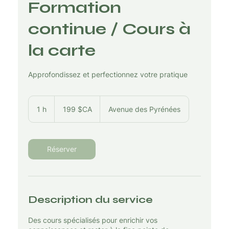
Formation
continue / Cours à
la carte
Approfondissez et perfectionnez votre pratique
199
dollars
1 h
1
199 $CA
Avenue des Pyrénées
canadiens
Réserver
Description du service
Des cours spécialisés pour enrichir vos