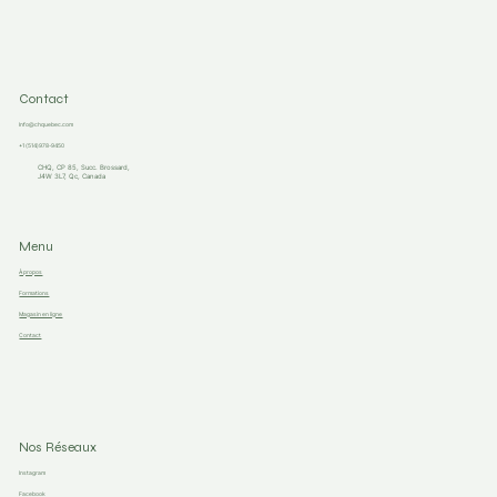
Contact
Info@chquebec.com
+1 (514)978-9450
CHQ, CP 85, Succ. Brossard,
J4W 3L7, Qc, Canada
Menu
À propos
Formations
Magasin en ligne
Contact
Nos Réseaux
Instagram
Facebook