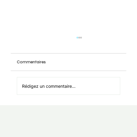
Commentaires
Rédigez un commentaire...
Lycopodium : quand le besoin de tout
contrôler devient un voleur d'énergie