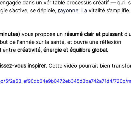
engagée dans un véritable processus créatif — qu’il s
gie s’active, se déploie,
r
ayonne
. 
La
 vitalité s’amplifie.
 minutes)
 vous propose un 
résumé clair et puissant
 d'
but de l'année sur la santé, et ouvre une réflexion 
d entre 
créativité, énergie et équilibre global
. 
ssez-vous inspirer. 
Cette vidéo pourrait bien transfo
video/5f2a53_ef90db64e9b0472eb345d3ba742a71d4/720p/mp