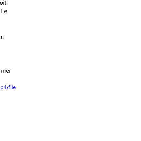
oit 
 Le 
un 
rmer 
4/file