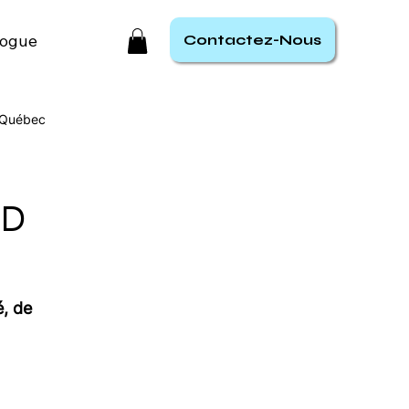
logue
Contactez-Nous
 Québec
ND
é, de 