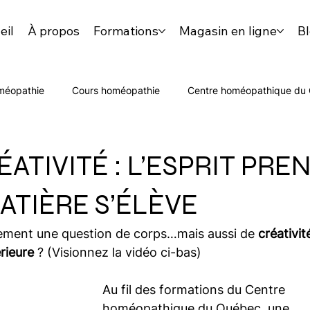
eil
À propos
Formations
Magasin en ligne
B
méopathie
Cours homéopathie
Centre homéopathique du
ATIVITÉ : L’ESPRIT PRE
ATIÈRE S’ÉLÈVE
eulement une question de corps…mais aussi de 
créativit
érieure
 ? (Visionnez la vidéo ci-bas)
Au fil des formations du Centre 
homéopathique du Québec, une 