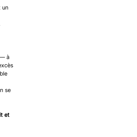
 un 
 
 — à 
 excès 
ble 
in se 
t et 