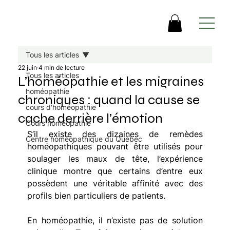
Tous les articles
22 juin
4 min de lecture
Tous les articles
L’homéopathie et les migraines
homéopathie
chroniques : quand la cause se
cours d'homéopathie
cache derrière l’émotion
Cours homéopathie
S’il existe des dizaines de remèdes 
Centre homéopathique du Québec
homéopathiques pouvant être utilisés pour 
soulager les maux de tête, l’expérience 
clinique montre que certains d’entre eux 
possèdent une véritable affinité avec des 
profils bien particuliers de patients.
En homéopathie, il n’existe pas de solution 