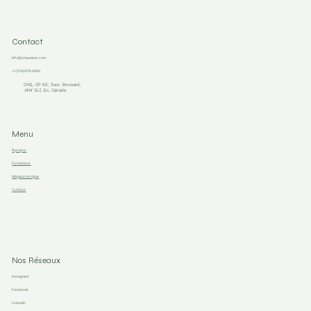
Contact
Info@chquebec.com
+1 (514)978-9450
CHQ, CP 85, Succ. Brossard,
J4W 3L7, Qc, Canada
Menu
À propos
Formations
Magasin en ligne
Contact
Nos Réseaux
Instagram
Facebook
Linkedin