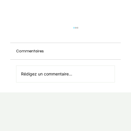
Commentaires
Rédigez un commentaire...
Les troubles du sommeil et Natrum
muriaticum.